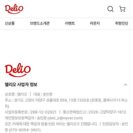
신상품
브랜드소개관
이벤트
라운지
취향진단
델리오 사업자 정보
상호명 :
델리오
| 대표 :
송민창
주소 :
경기도 고양시 덕양구 권율대로 656, 13층 1329호 (원흥동, 클레시아 더 퍼스
트)
사업자등록번호 :
288-12-02921
| 통신판매업신고 :
2026-고양덕양구-1612
개인정보보호책임자 :
송민창
(
deli_o@naver.com
)
모든 거래에 대한 책임과 환불·민원 처리는
델리오
가 진행합니다. | 민원담당자 :
송민
창
(
070-8064-3601
)