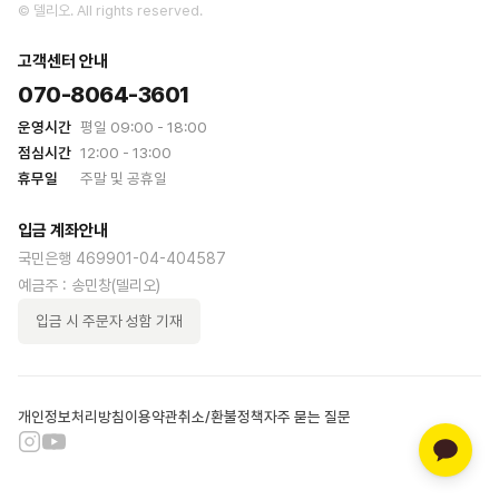
©
델리오
. All rights reserved.
고객센터 안내
070-8064-3601
운영시간
평일 09:00 - 18:00
점심시간
12:00 - 13:00
휴무일
주말 및 공휴일
입금 계좌안내
국민은행 469901-04-404587
예금주 :
송민창(델리오)
입금 시 주문자 성함 기재
개인정보처리방침
이용약관
취소/환불정책
자주 묻는 질문