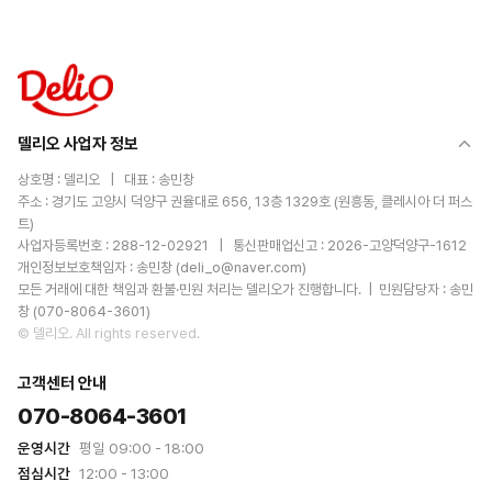
델리오 사업자 정보
상호명 :
델리오
| 대표 :
송민창
주소 :
경기도 고양시 덕양구 권율대로 656, 13층 1329호 (원흥동, 클레시아 더 퍼스
트)
사업자등록번호 :
288-12-02921
| 통신판매업신고 :
2026-고양덕양구-1612
개인정보보호책임자 :
송민창
(
deli_o@naver.com
)
모든 거래에 대한 책임과 환불·민원 처리는
델리오
가 진행합니다. | 민원담당자 :
송민
창
(
070-8064-3601
)
©
델리오
. All rights reserved.
고객센터 안내
070-8064-3601
운영시간
평일 09:00 - 18:00
점심시간
12:00 - 13:00